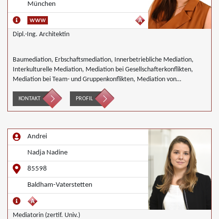
München
Dipl.-Ing. Architektin
Baumediation, Erbschaftsmediation, Innerbetriebliche Mediation,
Interkulturelle Mediation, Mediation bei Gesellschafterkonflikten,
Mediation bei Team- und Gruppenkonflikten, Mediation von
Unternehmensnachfolgen, Mediation in der Wohnungswirtschaft,
Nachbarschaftsmediation, Wirtschaftsmediation
KONTAKT
PROFIL
Andrei
Nadja Nadine
85598
Baldham-Vaterstetten
Mediatorin (zertif. Univ.)