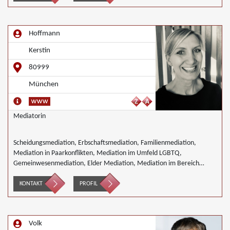
Hoffmann
Kerstin
80999
München
Mediatorin
Scheidungsmediation, Erbschaftsmediation, Familienmediation,
Mediation in Paarkonflikten, Mediation im Umfeld LGBTQ,
Gemeinwesenmediation, Elder Mediation, Mediation im Bereich
Integration und Inklusion, Interkulturelle Mediation,
Nachbarschaftsmediation, Schulmediation
KONTAKT
PROFIL
Volk