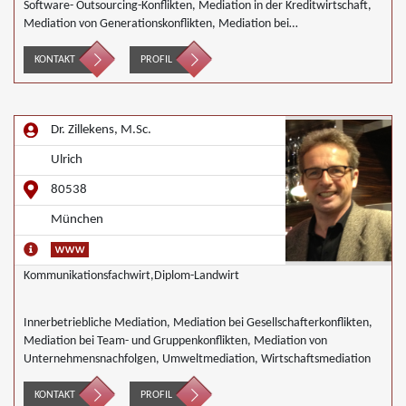
Software- Outsourcing-Konflikten, Mediation in der Kreditwirtschaft,
Mediation von Generationskonflikten, Mediation bei
Gesellschafterkonflikten, Mediation bei Team- und Gruppenkonflikten,
Mediation von Unternehmensnachfolgen, Mediation in der
KONTAKT
PROFIL
Wohnungswirtschaft, Nachbarschaftsmediation, Schulmediation,
Wirtschaftsmediation
Dr. Zillekens, M.Sc.
Ulrich
80538
München
Kommunikationsfachwirt,Diplom-Landwirt
Innerbetriebliche Mediation, Mediation bei Gesellschafterkonflikten,
Mediation bei Team- und Gruppenkonflikten, Mediation von
Unternehmensnachfolgen, Umweltmediation, Wirtschaftsmediation
KONTAKT
PROFIL