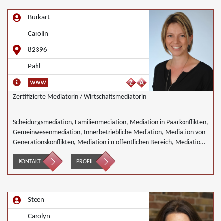
Burkart
Carolin
82396
Pähl
Zertifizierte Mediatorin / Wirtschaftsmediatorin
Scheidungsmediation, Familienmediation, Mediation in Paarkonflikten,
Gemeinwesenmediation, Innerbetriebliche Mediation, Mediation von
Generationskonflikten, Mediation im öffentlichen Bereich, Mediation
bei Team- und Gruppenkonflikten, Mediation von
Unternehmensnachfolgen, Nachbarschaftsmediation, Schulmediation,
KONTAKT
PROFIL
Landwirtschaft Forstwirtschaft Agrar, Wirtschaftsmediation
Steen
Carolyn