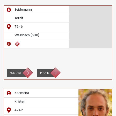
Seidemann
Toralf
7646
Weißbach (SHK)
KONTAKT
PROFIL
Kaemena
Kristen
4249