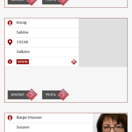
KONTAKT
PROFIL
König
Sabine
19246
Valluhn
KONTAKT
PROFIL
Barge-Marxen
Susann