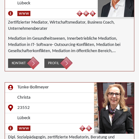
Lübeck
Zertifizierter Mediator, Wirtschaftsmediator, Business Coach,
Unternehmensberater
Mediation im Gesundheitswesen, Innerbetriebliche Mediation,
Mediation in IT- Software- Outsourcing-Konflikten, Mediation bei
Gesellschafterkonflikten, Mediation im öffentlichen Bereich,
Mediation bei Team- und Gruppenkonflikten, Mediation von
Unternehmensnachfolgen, Mediation in der Wohnungswirtschaft,
KONTAKT
PROFIL
Wirtschaftsmediation
Tünke-Bollmeyer
Christa
23552
Lübeck
Dipl. Sozialpädagogin, zertifizierte Mediatorin, Beratung und