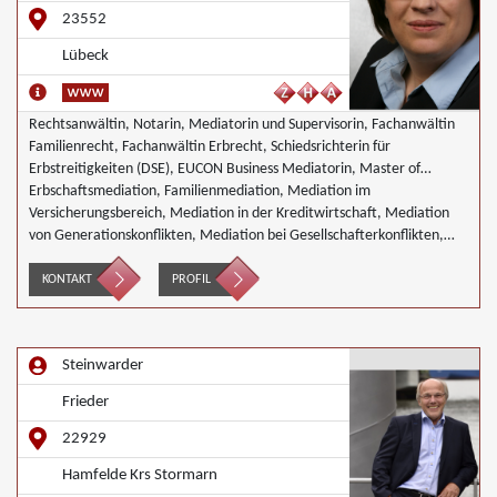
23552
Lübeck
Rechtsanwältin, Notarin, Mediatorin und Supervisorin, Fachanwältin
Familienrecht, Fachanwältin Erbrecht, Schiedsrichterin für
Erbstreitigkeiten (DSE), EUCON Business Mediatorin, Master of
Mediation
Erbschaftsmediation, Familienmediation, Mediation im
Versicherungsbereich, Mediation in der Kreditwirtschaft, Mediation
von Generationskonflikten, Mediation bei Gesellschafterkonflikten,
Mediation im öffentlichen Bereich, Mediation von
Unternehmensnachfolgen, Umweltmediation, Wirtschaftsmediation
KONTAKT
PROFIL
Steinwarder
Frieder
22929
Hamfelde Krs Stormarn