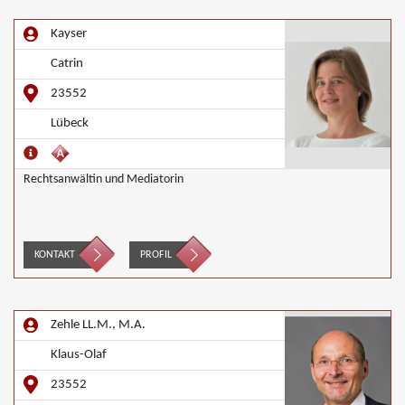
Kayser
Catrin
23552
Lübeck
Rechtsanwältin und Mediatorin
KONTAKT
PROFIL
Zehle LL.M., M.A.
Klaus-Olaf
23552