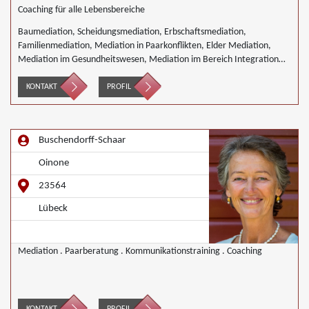
Coaching für alle Lebensbereiche
Baumediation, Scheidungsmediation, Erbschaftsmediation,
Familienmediation, Mediation in Paarkonflikten, Elder Mediation,
Mediation im Gesundheitswesen, Mediation im Bereich Integration
und Inklusion, Innerbetriebliche Mediation, Mediation von
Generationskonflikten, Mediation bei Gesellschafterkonflikten,
KONTAKT
PROFIL
Mediation bei Team- und Gruppenkonflikten, Mediation von
Unternehmensnachfolgen, Nachbarschaftsmediation, Schulmediation,
Begleiteter Umgang, Wirtschaftsmediation
Buschendorff-Schaar
Oinone
23564
Lübeck
Mediation . Paarberatung . Kommunikationstraining . Coaching