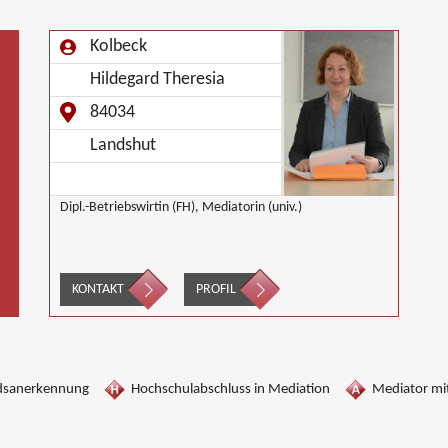
Kolbeck
Hildegard Theresia
84034
Landshut
Dipl.-Betriebswirtin (FH), Mediatorin (univ.)
KONTAKT
PROFIL
dsanerkennung
Hochschulabschluss in Mediation
Mediator mit