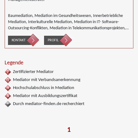
Baumediation, Mediation im Gesundheitswesen, Innerbetriebliche
Mediation, Interkulturelle Mediation, Mediation in IT- Software-
Outsourcing-Konflikten, Mediation in Telekommunikationsprojekten,
Mediation von Generationskonflikten, Mediation im öffentlichen
Bereich, Mediation bei Team- und Gruppenkonflikten, Mediation von
KONTAKT
PROFIL
Unternehmensnachfolgen, Nachbarschaftsmediation, Schulmediation,
Umweltmediation, Wirtschaftsmediation
Legende
Zertifizierter Mediator
Mediator mit Verbandsanerkennung
Hochschulabschluss in Mediation
Mediator mit Ausbildungszertifikat
Durch mediator-finden.de recherchiert
1