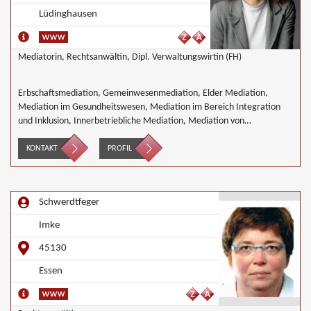
Lüdinghausen
Mediatorin, Rechtsanwältin, Dipl. Verwaltungswirtin (FH)
Erbschaftsmediation, Gemeinwesenmediation, Elder Mediation,
Mediation im Gesundheitswesen, Mediation im Bereich Integration
und Inklusion, Innerbetriebliche Mediation, Mediation von
Generationskonflikten, Mediation bei Gesellschafterkonflikten,
Mediation bei Team- und Gruppenkonflikten, Mediation von
KONTAKT
PROFIL
Unternehmensnachfolgen, Nachbarschaftsmediation, Schulmediation,
Wirtschaftsmediation
Schwerdtfeger
Imke
45130
Essen