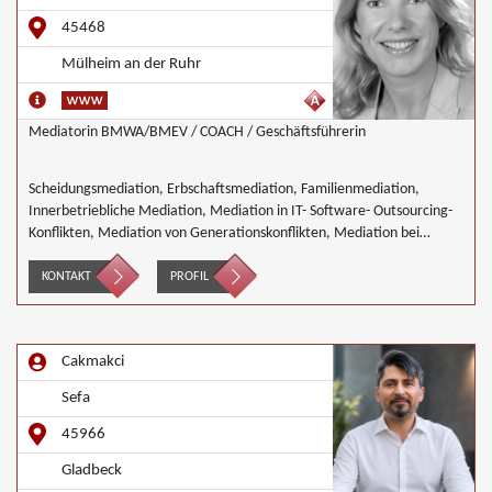
45468
Mülheim an der Ruhr
Mediatorin BMWA/BMEV / COACH / Geschäftsführerin
Scheidungsmediation, Erbschaftsmediation, Familienmediation,
Innerbetriebliche Mediation, Mediation in IT- Software- Outsourcing-
Konflikten, Mediation von Generationskonflikten, Mediation bei
Gesellschafterkonflikten, Mediation im öffentlichen Bereich,
Mediation bei Team- und Gruppenkonflikten, Mediation von
KONTAKT
PROFIL
Unternehmensnachfolgen, Schulmediation, Wirtschaftsmediation
Cakmakci
Sefa
45966
Gladbeck