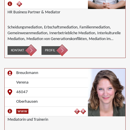
HR Business Partner & Mediator
Scheidungsmediation, Erbschaftsmediation, Familienmediation,
Gemeinwesenmediation, Innerbetriebliche Mediation, Interkulturelle
Mediation, Mediation von Generationskonflikten, Mediation im
öffentlichen Bereich, Mediation bei Team- und Gruppenkonflikten,
Nachbarschaftsmediation, Schulmediation, Wirtschaftsmediation
KONTAKT
PROFIL
Breuckmann
Verena
46047
Oberhausen
Mediatorin und Trainerin