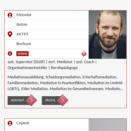
Münster
Anton
44793
Bochum
syst. Supervisor (DGSF) | zert. Mediator | syst. Coach |
Organisationsentwickler | Berufspädagoge
Mediationsausbildung, Scheidungsmediation, Erbschaftsmediation,
Familienmediation, Mediation in Paarkonflikten, Mediation im Umfeld
LGBTQ, Elder Mediation, Mediation im Gesundheitswesen, Mediation
im Bereich Integration und Inklusion, Innerbetriebliche Mediation,
Interkulturelle Mediation, Mediation von Generationskonflikten,
KONTAKT
PROFIL
Mediation bei Gesellschafterkonflikten, Mediation im öffentlichen
Bereich, Mediation bei Team- und Gruppenkonflikten, Mediation von
Unternehmensnachfolgen, Schulmediation, Täter/Opfer Ausgleich,
Cojaniz
Umweltmediation, Wirtschaftsmediation