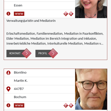
Essen
Verwaltungsjuristin und Mediatorin
Erbschaftsmediation, Familienmediation, Mediation in Paarkonflikten,
Elder Mediation, Mediation im Bereich Integration und Inklusion,
Innerbetriebliche Mediation, Interkulturelle Mediation, Mediation von
Generationskonflikten, Mediation im öffentlichen Bereich, Mediation
bei Team- und Gruppenkonflikten, Wirtschaftsmediation
KONTAKT
PROFIL
Biontino
Martin K.
44787
Bochum