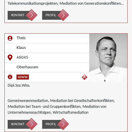
Telekommunikationsprojekten, Mediation von Generationskonflikten,
Mediation bei Gesellschafterkonflikten, Mediation bei Team- und
Gruppenkonflikten, Mediation von Unternehmensnachfolgen,
KONTAKT
PROFIL
Nachbarschaftsmediation, Wirtschaftsmediation
Theis
Klaus
46045
Oberhausen
Dipl.Soz.Wiss.
Gemeinwesenmediation, Mediation bei Gesellschafterkonflikten,
Mediation bei Team- und Gruppenkonflikten, Mediation von
Unternehmensnachfolgen, Wirtschaftsmediation
KONTAKT
PROFIL