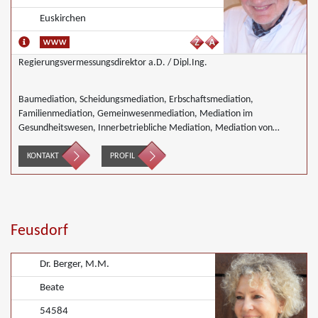
Euskirchen
Regierungsvermessungsdirektor a.D. / Dipl.Ing.
Baumediation, Scheidungsmediation, Erbschaftsmediation,
Familienmediation, Gemeinwesenmediation, Mediation im
Gesundheitswesen, Innerbetriebliche Mediation, Mediation von
Generationskonflikten, Mediation im öffentlichen Bereich, Mediation
in der Wohnungswirtschaft, Nachbarschaftsmediation,
KONTAKT
PROFIL
Schulmediation, Landwirtschaft Forstwirtschaft Agrar
Feusdorf
Dr. Berger, M.M.
Beate
54584