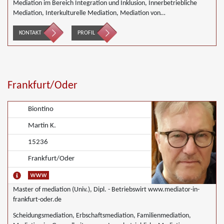
Mediation im Bereich Integration und Inklusion, Innerbetriebliche
Mediation, Interkulturelle Mediation, Mediation von
Generationskonflikten, Mediation bei Team- und Gruppenkonflikten,
Mediation von Unternehmensnachfolgen, Schulmediation, Begleiteter
KONTAKT
PROFIL
Umgang
Frankfurt/Oder
Biontino
Martin K.
15236
Frankfurt/Oder
Master of mediation (Univ.), Dipl. - Betriebswirt www.mediator-in-
frankfurt-oder.de
Scheidungsmediation, Erbschaftsmediation, Familienmediation,