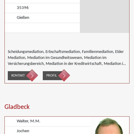
35396
Gießen
Scheidungsmediation, Erbschaftsmediation, Familienmediation, Elder
Mediation, Mediation im Gesundheitswesen, Mediation im
Versicherungsbereich, Mediation in der Kreditwirtschaft, Mediation im
öffentlichen Bereich, Mediation bei Team- und Gruppenkonflikten,
Mediation von Unternehmensnachfolgen, Nachbarschaftsmediation,
KONTAKT
PROFIL
Schulmediation, Täter/Opfer Ausgleich, Wirtschaftsmediation
Gladbeck
Walter, M.M.
Jochen