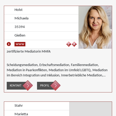
Holst
Michaela
35394
Gießen
zertifizierte Mediatorin MHFA
Scheidungsmediation, Erbschaftsmediation, Familienmediation,
Mediation in Paarkonflikten, Mediation im Umfeld LGBTQ, Mediation
im Bereich Integration und Inklusion, Innerbetriebliche Mediation,
Interkulturelle Mediation, Mediation von Generationskonflikten,
Mediation im öffentlichen Bereich, Mediation bei Team- und
KONTAKT
PROFIL
Gruppenkonflikten, Nachbarschaftsmediation, Schulmediation,
Täter/Opfer Ausgleich
Stahr
Marietta