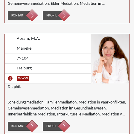
Gemeinwesenmediation, Elder Mediation, Mediation im
Gesundheitswesen, Innerbetriebliche Mediation, Mediation im
öffentlichen Bereich, Mediation bei Team- und Gruppenkonflikten,
KONTAKT
PROFIL
Nachbarschaftsmediation, Schulmediation, Wirtschaftsmediation
Abram, M.A.
Marieke
79104
Freiburg
Dr. phil.
Scheidungsmediation, Familienmediation, Mediation in Paarkonflikten,
Gemeinwesenmediation, Mediation im Gesundheitswesen,
Innerbetriebliche Mediation, Interkulturelle Mediation, Mediation von
Generationskonflikten, Mediation bei Team- und Gruppenkonflikten,
Mediation von Unternehmensnachfolgen, Nachbarschaftsmediation,
KONTAKT
PROFIL
Wirtschaftsmediation