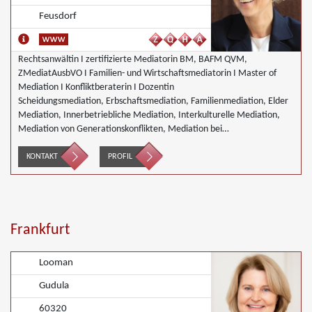
Feusdorf
Rechtsanwältin I zertifizierte Mediatorin BM, BAFM QVM,
ZMediatAusbVO I Familien- und Wirtschaftsmediatorin I Master of
Mediation I Konfliktberaterin I Dozentin
Scheidungsmediation, Erbschaftsmediation, Familienmediation, Elder
Mediation, Innerbetriebliche Mediation, Interkulturelle Mediation,
Mediation von Generationskonflikten, Mediation bei
Gesellschafterkonflikten, Mediation bei Team- und Gruppenkonflikten,
Mediation von Unternehmensnachfolgen, Wirtschaftsmediation
KONTAKT
PROFIL
Frankfurt
Looman
Gudula
60320