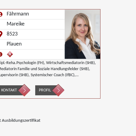
Fährmann
Mareike
8523
Plauen
ipl.-Reha.Psychologin (FH), Wirtschaftsmediatorin (SHB),
ediatorin Familie und Soziale Handlungsfelder (SHB),
upervisorin (SHB), Systemischer Coach (IfBC),
aarberaterin (TMI), zertifizierte Trainerin (CoT)
KONTAKT
PROFIL
 Ausbildungszertifikat