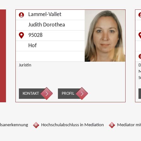
Lammel-Vallet
Judith Dorothea
95028
Hof
Juristin
D
M
S
P
KONTAKT
PROFIL
dsanerkennung
Hochschulabschluss in Mediation
Mediator mit