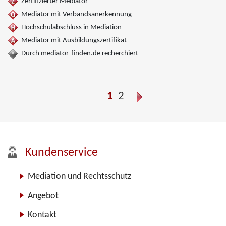
Mediation in der Wohnungswirtschaft, Nachbarschaftsmediation,
Zertifizierter Mediator
Schulmediation, Umweltmediation, Landwirtschaft Forstwirtschaft
Mediator mit Verbandsanerkennung
Agrar, Wirtschaftsmediation
Hochschulabschluss in Mediation
Mediator mit Ausbildungszertifikat
Durch mediator-finden.de recherchiert
1
2
Kundenservice
Mediation und Rechtsschutz
Angebot
Kontakt