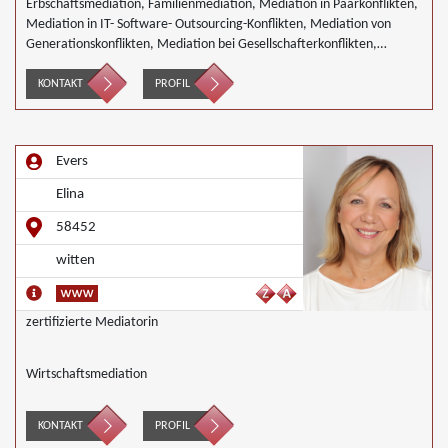
Erbschaftsmediation, Familienmediation, Mediation in Paarkonflikten,
Mediation in IT- Software- Outsourcing-Konflikten, Mediation von
Generationskonflikten, Mediation bei Gesellschafterkonflikten,
Mediation bei Team- und Gruppenkonflikten, Mediation von
Unternehmensnachfolgen, Nachbarschaftsmediation,
KONTAKT
PROFIL
Wirtschaftsmediation
Evers
Elina
58452
witten
zertifizierte Mediatorin
Wirtschaftsmediation
KONTAKT
PROFIL