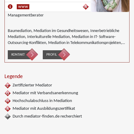
Managementberater
Baumediation, Mediation im Gesundheitswesen, Innerbetriebliche
Mediation, Interkulturelle Mediation, Mediation in IT- Software-
Outsourcing-Konflikten, Mediation in Telekommunikationsprojekten,
Mediation von Generationskonflikten, Mediation im öffentlichen
Bereich, Mediation bei Team- und Gruppenkonflikten, Mediation von
KONTAKT
PROFIL
Unternehmensnachfolgen, Nachbarschaftsmediation, Schulmediation,
Umweltmediation, Wirtschaftsmediation
Legende
Zertifizierter Mediator
Mediator mit Verbandsanerkennung
Hochschulabschluss in Mediation
Mediator mit Ausbildungszertifikat
Durch mediator-finden.de recherchiert