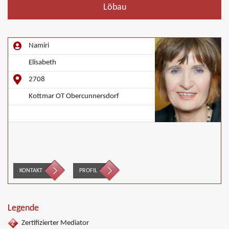
Löbau
Namiri
Elisabeth
2708
Kottmar OT Obercunnersdorf
KONTAKT
PROFIL
Legende
Zertifizierter Mediator