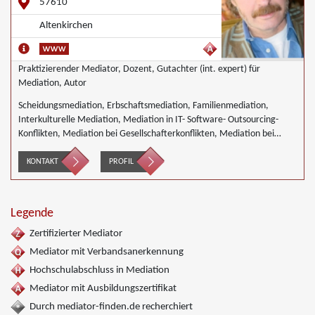
57610
Altenkirchen
Praktizierender Mediator, Dozent, Gutachter (int. expert) für
Mediation, Autor
Scheidungsmediation, Erbschaftsmediation, Familienmediation,
Interkulturelle Mediation, Mediation in IT- Software- Outsourcing-
Konflikten, Mediation bei Gesellschafterkonflikten, Mediation bei
Team- und Gruppenkonflikten, Nachbarschaftsmediation,
Wirtschaftsmediation
KONTAKT
PROFIL
Legende
Zertifizierter Mediator
Mediator mit Verbandsanerkennung
Hochschulabschluss in Mediation
Mediator mit Ausbildungszertifikat
Durch mediator-finden.de recherchiert