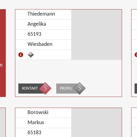
Thiedemann
Angelika
65193
Wiesbaden
n
KONTAKT
PROFIL
Borowski
Markus
65183