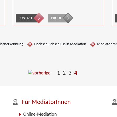
KONTAKT
PROFIL
dsanerkennung
Hochschulabschluss in Mediation
Mediator mit
1
2
3
4
Für MediatorInnen
Online-Mediation