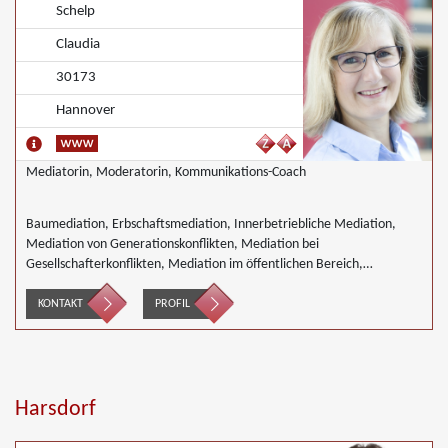
Schelp
Claudia
30173
Hannover
Mediatorin, Moderatorin, Kommunikations-Coach
Baumediation, Erbschaftsmediation, Innerbetriebliche Mediation,
Mediation von Generationskonflikten, Mediation bei
Gesellschafterkonflikten, Mediation im öffentlichen Bereich,
Mediation bei Team- und Gruppenkonflikten, Mediation von
Unternehmensnachfolgen, Mediation in der Wohnungswirtschaft,
KONTAKT
PROFIL
Nachbarschaftsmediation, Umweltmediation, Wirtschaftsmediation
Harsdorf