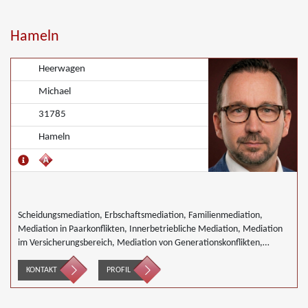
Hameln
Heerwagen
Michael
31785
Hameln
Scheidungsmediation, Erbschaftsmediation, Familienmediation,
Mediation in Paarkonflikten, Innerbetriebliche Mediation, Mediation
im Versicherungsbereich, Mediation von Generationskonflikten,
Mediation von Unternehmensnachfolgen, Nachbarschaftsmediation,
Wirtschaftsmediation
KONTAKT
PROFIL