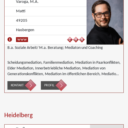
Varoga, M.A.
Matti
49205
Hasbergen
B.a. Soziale Arbeit/ M.a. Beratung; Mediaton und Coaching
Scheidungsmediation, Familienmediation, Mediation in Paarkonflikten,
Elder Mediation, Innerbetriebliche Mediation, Mediation von
Generationskonflikten, Mediation im öffentlichen Bereich, Mediation
bei Team- und Gruppenkonflikten, Mediation von
Unternehmensnachfolgen, Nachbarschaftsmediation
KONTAKT
PROFIL
Heidelberg