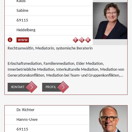
Kauß
Sabine
69115
Heidelberg
Rechtsanwältin, Mediatorin, systemische Beraterin
Erbschaftsmediation, Familienmediation, Elder Mediation,
Innerbetriebliche Mediation, Interkulturelle Mediation, Mediation von
Generationskonflikten, Mediation bei Team- und Gruppenkonflikten,
Mediation von Unternehmensnachfolgen, Nachbarschaftsmediation,
Täter/Opfer Ausgleich
KONTAKT
PROFIL
Dr. Richter
Hanns-Uwe
69115