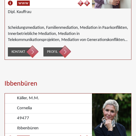
Dipl. Kauffrau
Scheidungsmediation, Familienmediation, Mediation in Paarkonflikten,
Innerbetriebliche Mediation, Mediation in
Telekommunikationsprojekten, Mediation von Generationskonflikten,
Mediation bei Gesellschafterkonflikten, Mediation bei Team- und
Gruppenkonflikten, Mediation von Unternehmensnachfolgen,
KONTAKT
PROFIL
Nachbarschaftsmediation, Wirtschaftsmediation
Ibbenbüren
Käller, M.M.
Cornelia
49477
Ibbenbüren