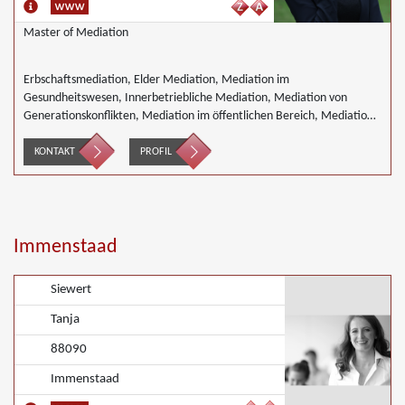
Master of Mediation
Erbschaftsmediation, Elder Mediation, Mediation im
Gesundheitswesen, Innerbetriebliche Mediation, Mediation von
Generationskonflikten, Mediation im öffentlichen Bereich, Mediation
bei Team- und Gruppenkonflikten, Nachbarschaftsmediation,
Schulmediation, Wirtschaftsmediation
KONTAKT
PROFIL
Immenstaad
Siewert
Tanja
88090
Immenstaad