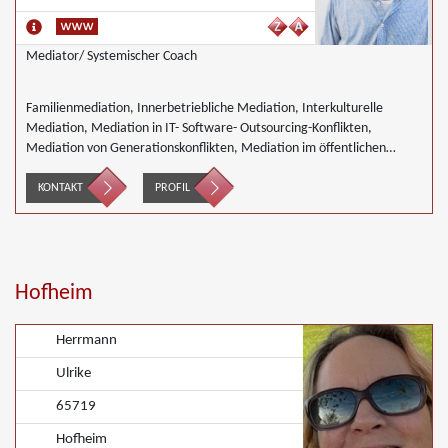
Mediator/ Systemischer Coach
Familienmediation, Innerbetriebliche Mediation, Interkulturelle
Mediation, Mediation in IT- Software- Outsourcing-Konflikten,
Mediation von Generationskonflikten, Mediation im öffentlichen
Bereich, Mediation bei Team- und Gruppenkonflikten, Mediation von
Unternehmensnachfolgen, Nachbarschaftsmediation, Schulmediation,
KONTAKT
PROFIL
Wirtschaftsmediation
Hofheim
Herrmann
Ulrike
65719
Hofheim