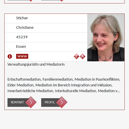
Sticher
Christiane
45239
Essen
Verwaltungsjuristin und Mediatorin
Erbschaftsmediation, Familienmediation, Mediation in Paarkonflikten,
Elder Mediation, Mediation im Bereich Integration und Inklusion,
Innerbetriebliche Mediation, Interkulturelle Mediation, Mediation von
Generationskonflikten, Mediation im öffentlichen Bereich, Mediation
bei Team- und Gruppenkonflikten, Wirtschaftsmediation
KONTAKT
PROFIL