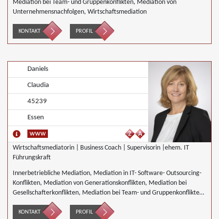
Mediation bei Team- und Gruppenkonflikten, Mediation von
Unternehmensnachfolgen, Wirtschaftsmediation
KONTAKT
PROFIL
Daniels
Claudia
45239
Essen
Wirtschaftsmediatorin | Business Coach | Supervisorin |ehem. IT
Führungskraft
Innerbetriebliche Mediation, Mediation in IT- Software- Outsourcing-
Konflikten, Mediation von Generationskonflikten, Mediation bei
Gesellschafterkonflikten, Mediation bei Team- und Gruppenkonflikten,
Mediation von Unternehmensnachfolgen, Nachbarschaftsmediation,
Schulmediation, Wirtschaftsmediation
KONTAKT
PROFIL