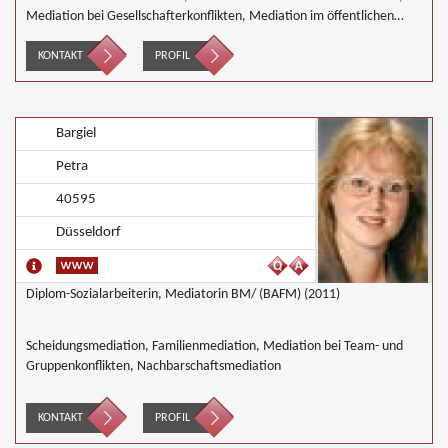
Mediation bei Gesellschafterkonflikten, Mediation im öffentlichen
Bereich, Mediation bei Team- und Gruppenkonflikten, Mediation von
Unternehmensnachfolgen, Mediation in der Wohnungswirtschaft,
KONTAKT
PROFIL
Nachbarschaftsmediation, Wirtschaftsmediation
Bargiel
Petra
40595
Düsseldorf
Diplom-Sozialarbeiterin, Mediatorin BM/ (BAFM) (2011)
Scheidungsmediation, Familienmediation, Mediation bei Team- und
Gruppenkonflikten, Nachbarschaftsmediation
KONTAKT
PROFIL