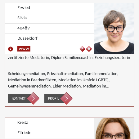
Erwied
Silvia
40489
Düsseldorf
zertifizierte Mediatorin, Diplom Familiencoachin, Erziehungsberaterin
Scheidungsmediation, Erbschaftsmediation, Familienmediation,
Mediation in Paarkonflikten, Mediation im Umfeld LGBTQ,
Gemeinwesenmediation, Elder Mediation, Mediation im
Gesundheitswesen, Mediation im Bereich Integration und Inklusion,
Innerbetriebliche Mediation, Interkulturelle Mediation, Mediation von
KONTAKT
PROFIL
Generationskonflikten, Mediation im öffentlichen Bereich, Mediation
bei Team- und Gruppenkonflikten, Mediation von
Unternehmensnachfolgen, Nachbarschaftsmediation, Schulmediation
Kreitz
Elfriede