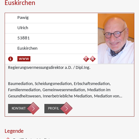
Euskirchen
Pawig
Ulrich
53881
Euskirchen
Regierungsvermessungsdirektor a.D. / Dipl.Ing.
Baumediation, Scheidungsmediation, Erbschaftsmediation,
Familienmediation, Gemeinwesenmediation, Mediation im
Gesundheitswesen, Innerbetriebliche Mediation, Mediation von
Generationskonflikten, Mediation im öffentlichen Bereich, Mediation
in der Wohnungswirtschaft, Nachbarschaftsmediation,
KONTAKT
PROFIL
Schulmediation, Landwirtschaft Forstwirtschaft Agrar
Legende